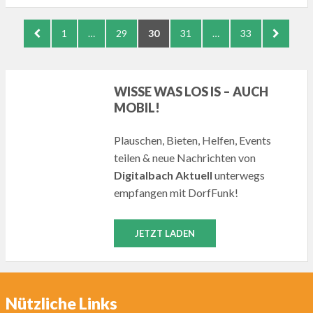
Seitennummerierung
PREVIOUS
PAGE
PAGE
PAGE
PAGE
PAGE
NEXT
1
…
29
30
31
…
33
der
PAGE
PAGE
Beiträge
WISSE WAS LOS IS – AUCH
MOBIL!
Plauschen, Bieten, Helfen, Events
teilen & neue Nachrichten von
Digitalbach Aktuell
unterwegs
empfangen mit DorfFunk!
JETZT LADEN
Nützliche Links