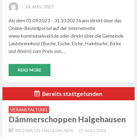
POSTED
24. AUG. 2023
ON
Ab dem 01.09.2023 – 31.10.2023 kann direkt über das
Online-Bestellportal auf der Internetseite
www.kommunalwald.de oder direkt über die Gemeinde
Laubbrennholz (Buche, Esche, Eiche, Hainbuche, Birke
und Ahorn) zum Preis von…
READ MORE
Bereits stattgefunden
VERANSTALTUNG
Dämmerschoppen Halgehausen
POSTED
WILDWÄTZE HALGEHAUSEN
22. AUG. 2023
ON