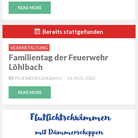
READ MORE
Bereits stattgefunden
VERANSTALTUNG
Familientag der Feuerwehr
Löhlbach
POSTED
FEUEWEHR LÖHLBACH
16. AUG. 2023
ON
READ MORE