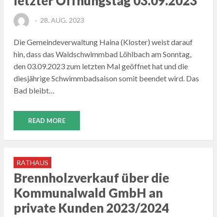
letzter Öffnungstag 03.09.2023
POSTED
28. AUG. 2023
ON
Die Gemeindeverwaltung Haina (Kloster) weist darauf
hin, dass das Waldschwimmbad Löhlbach am Sonntag,
den 03.09.2023 zum letzten Mal geöffnet hat und die
diesjährige Schwimmbadsaison somit beendet wird. Das
Bad bleibt…
READ MORE
RATHAUS
Brennholzverkauf über die
Kommunalwald GmbH an
private Kunden 2023/2024