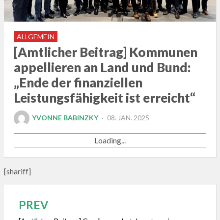
ALLGEMEIN
[Amtlicher Beitrag] Kommunen
appellieren an Land und Bund:
„Ende der finanziellen
Leistungsfähigkeit ist erreicht“
POSTED
YVONNE BABINZKY
08. JAN. 2025
ON
Loading...
[shariff]
PREV
Beitragsnavigation