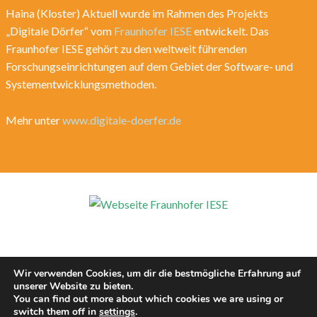
Haina (Kloster) Aktuell wurde im Rahmen des Projekts
„Digitale Dörfer“ vom
Fraunhofer IESE
entwickelt. Das
Fraunhofer IESE gehört zu den weltweit führenden
Forschungseinrichtungen auf dem Gebiet der Software- und
Systementwicklungsmethoden.
Mehr unter
www.digitale-doerfer.de
Wir verwenden Cookies, um dir die bestmögliche Erfahrung auf
unserer Website zu bieten.
You can find out more about which cookies we are using or
switch them off in
settings
.