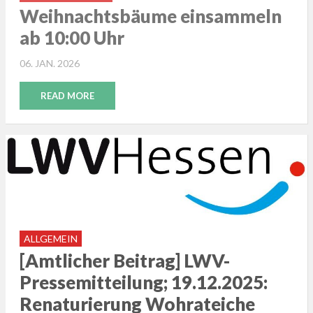
Weihnachtsbäume einsammeln
ab 10:00 Uhr
POSTED
06. JAN. 2026
ON
READ MORE
ALLGEMEIN
[Amtlicher Beitrag] LWV-
Pressemitteilung; 19.12.2025:
Renaturierung Wohrateiche