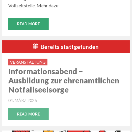
Vollzeitstelle. Mehr dazu:
READ MORE
Bereits stattgefunden
VERANSTALTUNG
Informationsabend –
Ausbildung zur ehrenamtlichen
Notfallseelsorge
POSTED
04. MÄRZ 2026
ON
READ MORE