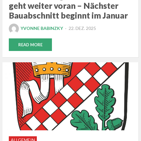
geht weiter voran – Nächster
Bauabschnitt beginnt im Januar
POSTED
YVONNE BABINZKY
22. DEZ. 2025
ON
READ MORE
ALLGEMEIN