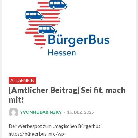
ALLGEMEIN
[Amtlicher Beitrag] Sei fit, mach
mit!
POSTED
YVONNE BABINZKY
16. DEZ. 2025
ON
Der Werbespot zum „magischen Bürgerbus“:
https://bürgerbus.info/wp-