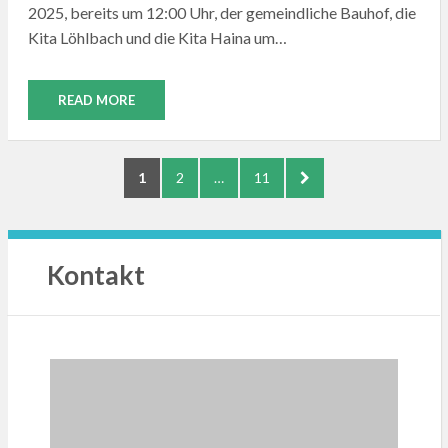
2025, bereits um 12:00 Uhr, der gemeindliche Bauhof, die
Kita Löhlbach und die Kita Haina um…
READ MORE
Seitennummerierung
PAGE
PAGE
PAGE
NEXT
1
2
…
11
der
PAGE
Beiträge
Kontakt