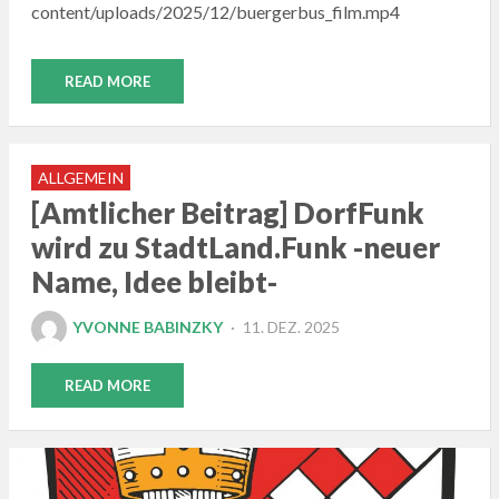
content/uploads/2025/12/buergerbus_film.mp4
READ MORE
ALLGEMEIN
[Amtlicher Beitrag] DorfFunk
wird zu StadtLand.Funk -neuer
Name, Idee bleibt-
POSTED
YVONNE BABINZKY
11. DEZ. 2025
ON
READ MORE