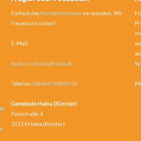
Einfach das
Kontaktformular
verwenden. Wir
Ha
freuen uns schon!
Pr
en
E-Mail:
we
au
mailto: rathaus@haina.de
Sy
Telefon:
(06456) 92890-00
Me
Gemeinde Haina (Kloster)
hr
Poststraße 4
35114 Haina (Kloster)
ür