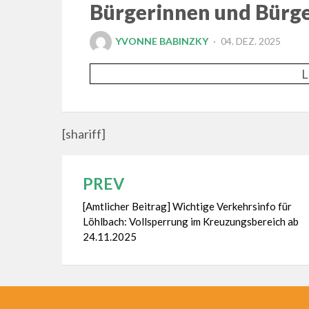
Bürgerinnen und Bürg
POSTED
YVONNE BABINZKY
04. DEZ. 2025
ON
L
[shariff]
PREV
Beitragsnavigation
[Amtlicher Beitrag] Wichtige Verkehrsinfo für
Löhlbach: Vollsperrung im Kreuzungsbereich ab
24.11.2025