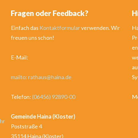
Fragen oder Feedback?
H
Einfach das
Kontaktformular
verwenden. Wir
Ha
freuen uns schon!
Pr
en
E-Mail:
we
au
mailto: rathaus@haina.de
Sy
Telefon:
(06456) 92890-00
Me
Gemeinde Haina (Kloster)
hr
Poststraße 4
35114 Haina (Kloster)