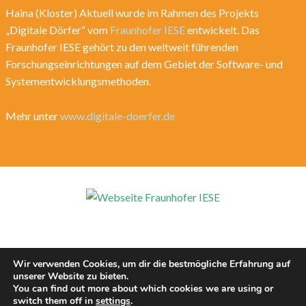
Haina (Kloster) Aktuell wurde im Rahmen des Projekts
„Digitale Dörfer“ vom
Fraunhofer IESE
entwickelt. Das
Fraunhofer IESE gehört zu den weltweit führenden
Forschungseinrichtungen auf dem Gebiet der Software- und
Systementwicklungsmethoden.
Mehr unter
www.digitale-doerfer.de
Wir verwenden Cookies, um dir die bestmögliche Erfahrung auf
unserer Website zu bieten.
You can find out more about which cookies we are using or
switch them off in
settings
.