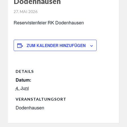
Dodenhausen
POSTED
27. MAI 2026
ON
Reservistenfeier RK Dodenhausen
ZUM KALENDER HINZUFÜGEN
DETAILS
Datum:
4. Juni
VERANSTALTUNGSORT
Dodenhausen