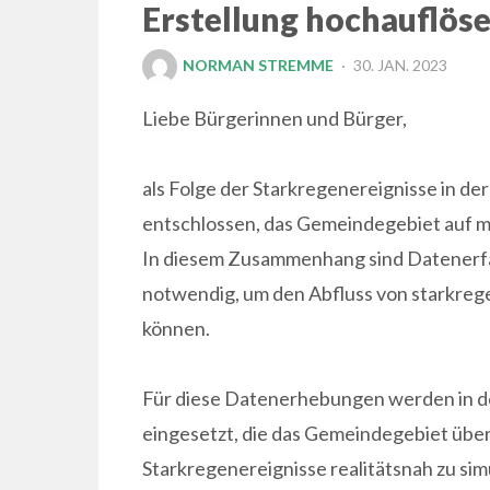
Erstellung hochauflös
POSTED
NORMAN STREMME
30. JAN. 2023
ON
Liebe Bürgerinnen und Bürger,
als Folge der Starkregenereignisse in d
entschlossen, das Gemeindegebiet auf m
In diesem Zusammenhang sind Datenerf
notwendig, um den Abfluss von starkre
können.
Für diese Datenerhebungen werden in
eingesetzt, die das Gemeindegebiet überf
Starkregenereignisse realitätsnah zu simu