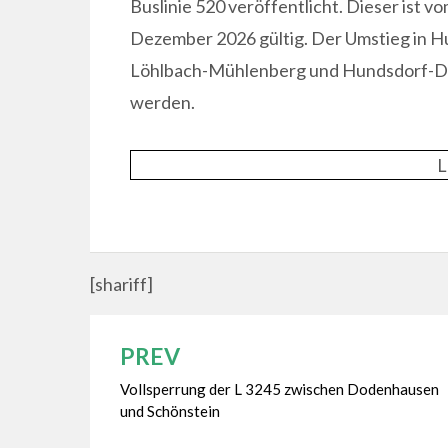
Buslinie 520 veröffentlicht. Dieser ist vo
Dezember 2026 gültig. Der Umstieg in Hu
Löhlbach-Mühlenberg und Hundsdorf-Dül
werden.
L
[shariff]
PREV
Beitragsnavigation
Vollsperrung der L 3245 zwischen Dodenhausen
und Schönstein