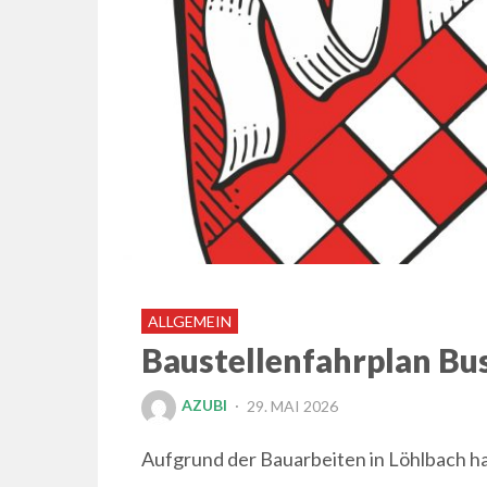
ALLGEMEIN
Baustellenfahrplan Bus
POSTED
AZUBI
29. MAI 2026
ON
Aufgrund der Bauarbeiten in Löhlbach h